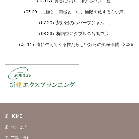
（08.06）
災害に学び、備えるべき…夏。
（07.29）
北極と…南極と…の、極限を旅する白い鳥。
（07.20）
想い出のルバーブジャム…。
（06.23）
梅雨空にダブルの台風で涙…
（05.14）
庭に生えてくる憎たらしい奴らの殲滅作戦・2026
HOME
コンセプト
工事の流れ