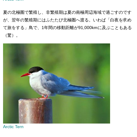
夏の北極圏で繁殖し、非繁殖期は夏の南極周辺海域で過ごすのです
が、翌年の繁殖期にはふたたび北極圏へ渡る。いわば「白夜を求め
て旅をする」鳥で、1年間の移動距離が91,000kmに及ぶこともある
（驚）。
Arctic Tern