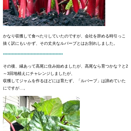
かなり収獲して食べたりしていたのですが、会社を辞める時引っこ
抜く訳にもいかず、その丈夫なルバーブとはお別れしました。
**************
********
******************
*
その後、縁あって高尾に住み始めましたが、高尾なら育つかな？と2
～3回地植えにチャレンジしましたが、
収獲してジャムを作るほどには育たず、「ルバーブ」は諦めていた
にですが…。