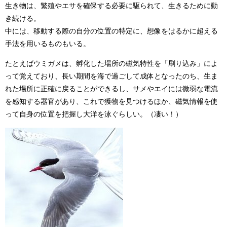
生き物は、繁殖やエサを確保する必要に駆られて、生きるために動
き続ける。
中には、移動する際の自分の位置の特定に、想像をはるかに超える
手法を用いるものもいる。
たとえばウミガメは、孵化した場所の磁気特性を「刷り込み」によ
って覚えており、長い期間を海で過ごして成体となったのち、生ま
れた場所に正確に戻ることができるし、サメやエイには微弱な電流
を感知する器官があり、これで獲物を見つけるほか、磁気情報を使
って自身の位置を把握し大洋を泳ぐらしい。（凄い！）