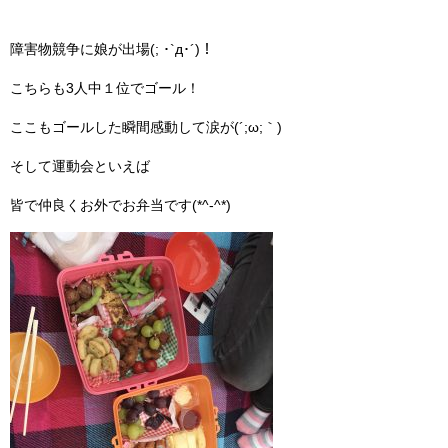
障害物競争に娘が出場(; ･`д･´)！
こちらも3人中１位でゴール！
ここもゴールした瞬間感動して涙が(´;ω;｀)
そして運動会といえば
皆で仲良くお外でお弁当です(*^-^*)