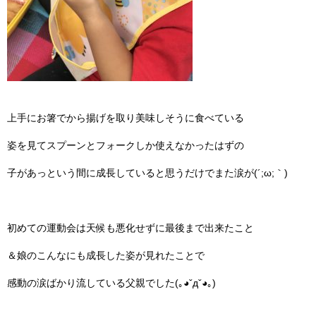
上手にお箸でから揚げを取り美味しそうに食べている
姿を見てスプーンとフォークしか使えなかったはずの
子があっという間に成長していると思うだけでまた涙が(´;ω;｀)
初めての運動会は天候も悪化せずに最後まで出来たこと
＆娘のこんなにも成長した姿が見れたことで
感動の涙ばかり流している父親でした(｡◕ˇдˇ​◕｡)