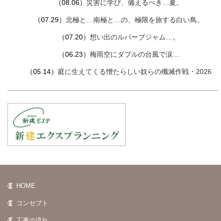
（08.06）
災害に学び、備えるべき…夏。
（07.29）
北極と…南極と…の、極限を旅する白い鳥。
（07.20）
想い出のルバーブジャム…。
（06.23）
梅雨空にダブルの台風で涙…
（05.14）
庭に生えてくる憎たらしい奴らの殲滅作戦・2026
HOME
コンセプト
工事の流れ