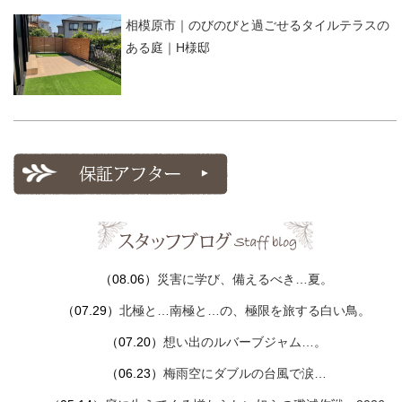
相模原市｜のびのびと過ごせるタイルテラスの
ある庭｜H様邸
（08.06）
災害に学び、備えるべき…夏。
（07.29）
北極と…南極と…の、極限を旅する白い鳥。
（07.20）
想い出のルバーブジャム…。
（06.23）
梅雨空にダブルの台風で涙…