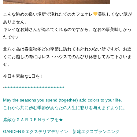
こんな眺めの良い場所で淹れたてのカフェオレ
美味しくない訳が
ありません。
キレイなお姉さんが淹れてくれるのですから、なおの事美味しかっ
たです♪
北八ヶ岳は春夏秋冬どの季節に訪れても外れのない所ですが、お近
くにお越しの際にはレストハウスでのんびり休憩してみて下さいま
せ。
今日も素敵な1日を！
*
***************************************
May the seasons you spend (together) add colors to your life.
これから共に歩む季節があなたの人生に彩りを与えますように。
素敵なＧＡＲＤＥＮライフを★
GARDEN＆エクステリアデザイン―新建エクスプランニング