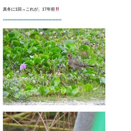
真冬に1回→これが、17年前
****************************************