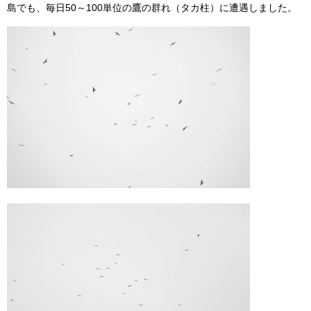
島でも、毎日50～100単位の鷹の群れ（タカ柱）に遭遇しました。