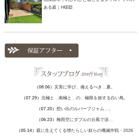
ある庭｜H様邸
（08.06）
災害に学び、備えるべき…夏。
（07.29）
北極と…南極と…の、極限を旅する白い鳥。
（07.20）
想い出のルバーブジャム…。
（06.23）
梅雨空にダブルの台風で涙…
（05.14）
庭に生えてくる憎たらしい奴らの殲滅作戦・2026