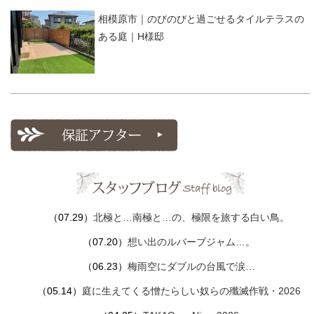
相模原市｜のびのびと過ごせるタイルテラスの
ある庭｜H様邸
（07.29）
北極と…南極と…の、極限を旅する白い鳥。
（07.20）
想い出のルバーブジャム…。
（06.23）
梅雨空にダブルの台風で涙…
（05.14）
庭に生えてくる憎たらしい奴らの殲滅作戦・2026