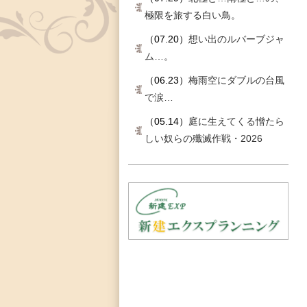
極限を旅する白い鳥。
（07.20）
想い出のルバーブジャ
ム…。
（06.23）
梅雨空にダブルの台風
で涙…
（05.14）
庭に生えてくる憎たら
しい奴らの殲滅作戦・2026