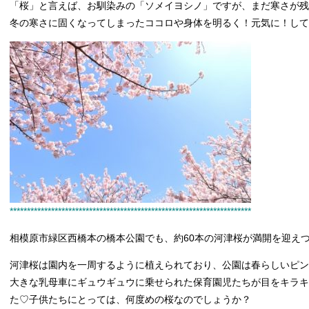
「桜」と言えば、お馴染みの「ソメイヨシノ」ですが、まだ寒さが残
冬の寒さに固くなってしまったココロや身体を明るく！元気に！して
**********************************************************************
相模原市緑区西橋本の橋本公園でも、約60本の河津桜が満開を迎え
河津桜は園内を一周するように植えられており、公園は春らしいピン
大きな乳母車にギュウギュウに乗せられた保育園児たちが目をキラキ
た♡子供たちにとっては、何度めの桜なのでしょうか？