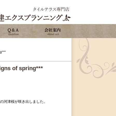
g***
s of spring***
の河津桜が咲き出しました。