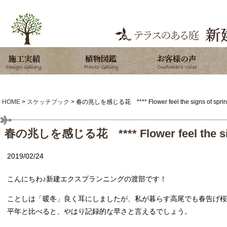
HOME
>
スケッチブック
>
春の兆しを感じる花 **** Flower feel the signs of sprin
春の兆しを感じる花 **** Flower feel the sign
2019/02/24
こんにちわ♪新建エクスプランニングの渡部です！
ことしは「暖冬」良く耳にしましたが、私が暮らす高尾でも春告げ桜
平年と比べると、やはり記録的な早さと言えるでしょう。