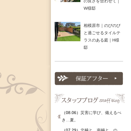
の良さを合わせて｜
W様邸
相模原市｜のびのび
と過ごせるタイルテ
ラスのある庭｜H様
邸
（08.06）
災害に学び、備えるべ
き…夏。
（07.29）
北極と…南極と…の、