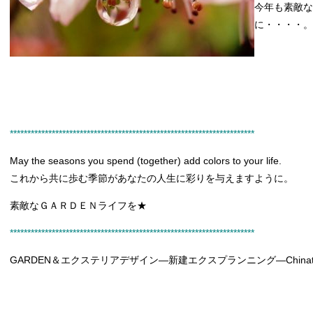
今年も素敵な
に・・・・。
**********************************************************************
May the seasons you spend (together) add colors to your life.
これから共に歩む季節があなたの人生に彩りを与えますように。
素敵なＧＡＲＤＥＮライフを★
**********************************************************************
GARDEN＆エクステリアデザイン―新建エクスプランニング―Chinatau