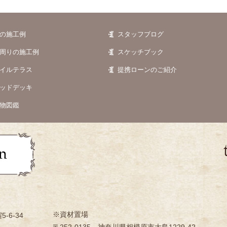
の施工例
スタッフブログ
周りの施工例
スケッチブック
イルテラス
提携ローンのご紹介
ッドデッキ
物図鑑
※資材置場
-6-34