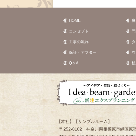
HOME
庭
コンセプト
門
工事の流れ
タ
保証・アフター
ウ
Q＆A
植
【本社】【サンプルルーム】
〒252-0102 神奈川県相模原市緑区原宿5