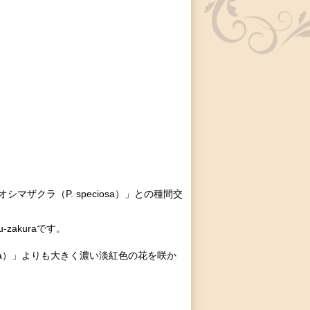
と「オオシマザクラ（P. speciosa）」との種間交
u-zakuraです。
zakura）」よりも大きく濃い淡紅色の花を咲か